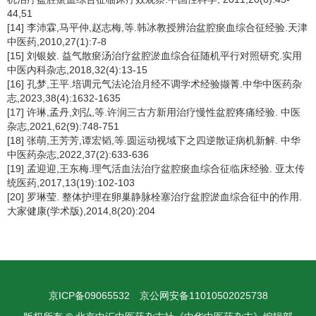
44,51
[14] 李沛霖,马平仲,赵志梅,等.韩冰教授辨治盆腔瘀血综合征经验.天津
中医药,2010,27(1):7-8
[15] 刘银姣. 益气散瘀汤治疗盆腔淤血综合征随机平行对照研究.实用
中医内科杂志,2018,32(4):13-15
[16] 孔梦,王平.培调元气法论治月经不调学术经验撷菁.中华中医药杂
志,2023,38(4):1632-1635
[17] 许琳,孟丹,刘弘,等.许润三古方新用治疗慢性盆腔疼痛经验. 中医
杂志,2021,62(9):748-751
[18] 张萌,王芳芳,谭宏韬,等.圆运动视域下之四逆散证病机新解. 中华
中医药杂志,2022,37(2):633-636
[19] 孟迎迎,王东梅.理气活血法治疗盆腔瘀血综合征临床经验. 亚太传
统医药,2017,13(19):102-103
[20] 罗琳莹. 整体护理在卵巢静脉栓塞治疗盆腔淤血综合征中的作用.
大家健康(学术版),2014,8(20):204
京ICP备09065532
京公网安备11010502025738