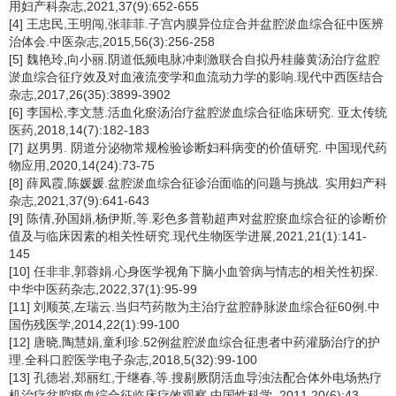
用妇产科杂志,2021,37(9):652-655
[4] 王忠民,王明闯,张菲菲.子宫内膜异位症合并盆腔淤血综合征中医辨
治体会.中医杂志,2015,56(3):256-258
[5] 魏艳玲,向小丽.阴道低频电脉冲刺激联合自拟丹桂藤黄汤治疗盆腔
淤血综合征疗效及对血液流变学和血流动力学的影响.现代中西医结合
杂志,2017,26(35):3899-3902
[6] 李国松,李文慧.活血化瘀汤治疗盆腔淤血综合征临床研究. 亚太传统
医药,2018,14(7):182-183
[7] 赵男男. 阴道分泌物常规检验诊断妇科病变的价值研究. 中国现代药
物应用,2020,14(24):73-75
[8] 薛凤霞,陈媛媛.盆腔淤血综合征诊治面临的问题与挑战. 实用妇产科
杂志,2021,37(9):641-643
[9] 陈倩,孙国娟,杨伊斯,等.彩色多普勒超声对盆腔瘀血综合征的诊断价
值及与临床因素的相关性研究.现代生物医学进展,2021,21(1):141-
145
[10] 任非非,郭蓉娟.心身医学视角下脑小血管病与情志的相关性初探.
中华中医药杂志,2022,37(1):95-99
[11] 刘顺英,左瑞云.当归芍药散为主治疗盆腔静脉淤血综合征60例.中
国伤残医学,2014,22(1):99-100
[12] 唐晓,陶慧娟,童利珍.52例盆腔淤血综合征患者中药灌肠治疗的护
理.全科口腔医学电子杂志,2018,5(32):99-100
[13] 孔德岩,郑丽红,于继春,等.搜剔厥阴活血导浊法配合体外电场热疗
机治疗盆腔瘀血综合征临床疗效观察.中国性科学, 2011,20(6):43-