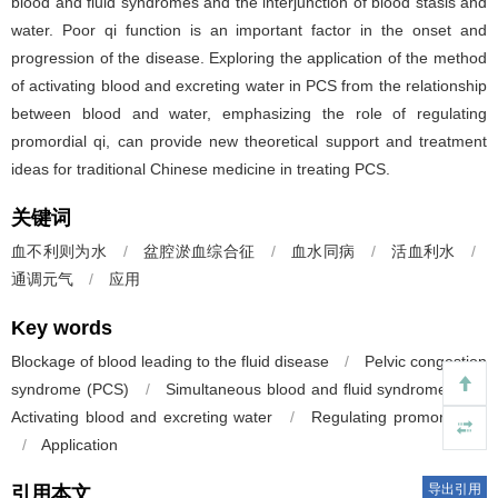
blood and fluid syndromes and the interjunction of blood stasis and
water. Poor qi function is an important factor in the onset and
progression of the disease. Exploring the application of the method
of activating blood and excreting water in PCS from the relationship
between blood and water, emphasizing the role of regulating
promordial qi, can provide new theoretical support and treatment
ideas for traditional Chinese medicine in treating PCS.
关键词
血不利则为水
/
盆腔淤血综合征
/
血水同病
/
活血利水
/
通调元气
/
应用
Key words
Blockage of blood leading to the fluid disease
/
Pelvic congestion
syndrome (PCS)
/
Simultaneous blood and fluid syndromes
/
Activating blood and excreting water
/
Regulating promordial qi
/
Application
导出引用
引用本文