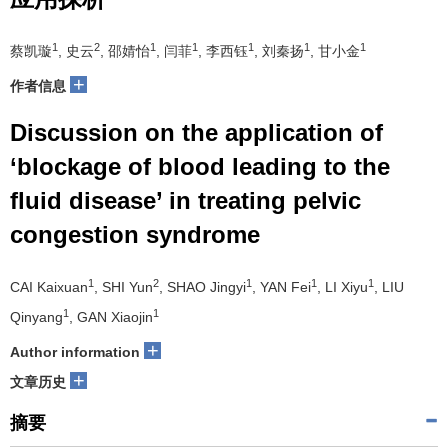
1
2
1
1
1
1
1
蔡凯璇
, 史云
, 邵婧怡
, 闫菲
, 李西钰
, 刘秦扬
, 甘小金
+
作者信息
Discussion on the application of
‘blockage of blood leading to the
fluid disease’ in treating pelvic
congestion syndrome
1
2
1
1
1
CAI Kaixuan
, SHI Yun
, SHAO Jingyi
, YAN Fei
, LI Xiyu
, LIU
1
1
Qinyang
, GAN Xiaojin
+
Author information
+
文章历史
摘要