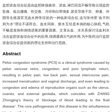
盆腔淤血综合征是由盆腔静脉曲张、淤血,淋巴回流不畅导致出现盆腔
坠痛、低位腰痛、性交痛、月经和白带增多,甚至导致子宫、卵巢、外
阴等生殖器官充血水肿等症状的一种临床综合征,这与张仲景“血不利
则为水”理论不谋而合。血水同病、瘀水互结是本病的核心病机,气机
不畅是发病和病情进展的重要因素。文章从血、水关系探讨活血利水
法在盆腔淤血综合征中的应用,强调通调元气的作用,为中医药治疗盆腔
淤血综合征提供新的理论支持和治疗思路。
Abstract
Pelvic congestion syndrome (PCS) is a clinical syndrome caused by
pelvic varicose veins, congestion, and poor lymphatic return,
resulting in pelvic pain, low back pain, sexual intercourse pain,
increased menstruation and vaginal discharge, and even leading to
congestion and edema of reproductive organs such as the uterus,
ovaries, and external genitalia, which coincides with ZHANG
Zhongjing’s theory of ‘blockage of blood leading to the fluid
disease’. The core pathogenesis of this disease is the simultaneous