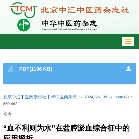
Toggl
navig
PDF(1196 KB)
北京中汇中医药杂志社中华中医药杂志
››
2024, Vol. 39
››
Issue (2)
:
660-663.
论著
“血不利则为水”在盆腔淤血综合征中的
应用探析