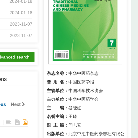
2024-01-18
2023-11-07
2023-11-07
2023-11-07
2023-11-07
dvanced search
2023-07-05
杂志名称：
中华中医药杂志
2023-03-23
ons
曾用名
：
中国医药学报
会议通知
2023-03-22
主管单位：
中国科学技术协会
主办单位：
中华中医药学会
2023-02-24
ous
Next
主 编：
谷晓红
2026-07-07
名誉主编：
王琦
|
2026-04-30
副主编
：
闫志安
出版单位：
北京中汇中医药杂志社有限公
2025-11-13