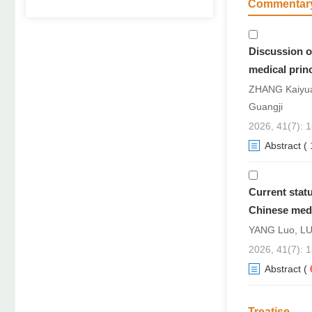
Commentar
第十六届全国
第十六届全国
Discussion o
medical princ
关于制作全国
ZHANG Kaiyua
关于“外丹研究
Guangji
关于“四诊人
2026, 41(7): 
Abstract
(
关于“骨与关
关于“瘿病研究
Current statu
关于“孙思邈
Chinese medi
关于“针灸戒
YANG Luo, LU
2026, 41(7): 
第十届仁心雕
Abstract
(
关于开展《中
《中华中医药
Treatise