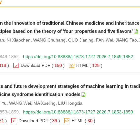
y
中医药博士生学术论坛征文活动结果公布
中医药博士生学术论坛征文活动通知
n the innovation of traditional Chinese medicine and inheritance
iples based on the theory of ‘four properties and five flavors’
中医药博士生学术论坛15周年活动书籍（纪念册）的通知
n, NI Xiaochen, WANG Chuhang, GUO Jianing, FAN Wei, JIANG Tao
”专题的征文通知
工智能研究”专题的征文通知
1849-1852.
https://doi.org/10.88888/j.1673-1727.2026.7.1849-1852
118
)
Download PDF
(
150
)
HTML
(
125
)
节退行性疾病研究”专题的征文通知
”专题的征文通知
s and future development strategies of machine learning in tradi
研究”专题的征文通知
cine syndrome identification models
烟研究”专题的征文通知
 Yu, WANG Wei, MA Xueling, LIU Hongxia
1853-1859.
https://doi.org/10.88888/j.1673-1727.2026.7.1853-1859
龙学术论坛通知
61
)
Download PDF
(
39
)
HTML
(
60
)
华中医药杂志》第一届“妙解灵素，证道岐黄”征文活动的通知
杂志》第一批“传真学者”申报活动