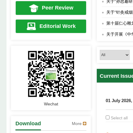
Peer Review
关于“针灸戒
第十届仁心雕
Editorial Work
关于开展《中
《中华中医药
卓越行动：关
“岐黄杯”第
Current Issu
第四期求真讲
第十四届全国
卓越行动：关
01 July 2026,
Wechat
关于我单位电
Select all
第十一届仁心
Download
More
公告