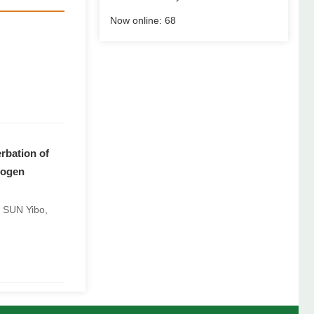
2023-11-07
Now online:
68
2023-07-05
2023-03-23
会议通知
2023-03-22
2023-02-24
rbation of
hogen
 SUN Yibo,
er’ based