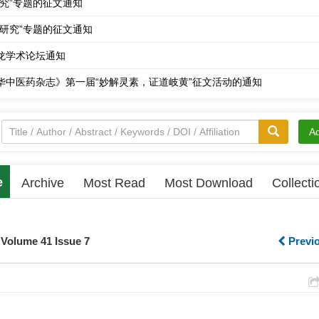
烟研究”专题的征文通知
龙学术论坛通知
华中医药杂志》第一届“妙解灵素，证道岐黄”征文活动的通知
杂志》第一批“传真学者”申报活动
于申报第二批《中华中医药杂志》专题组稿项目的通知
A
十五届全国中医药博士生学术论坛征文活动
e
坛暨《中华中医药杂志》青年编委会第一次会议通知
Archive
Most Read
Most Download
Collecti
中医药博士生学术论坛暨岐黄杯第十四届全国中医药博士生论文大赛颁奖
于开展第五批青年中医药求真学者申报的通知
 Volume 41 Issue 7
Previ
话移机期间联络方式的公告
雕龙学术论坛征文通知