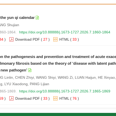
于申报第二批《中华中医药杂志》专题组稿项目的通知
十五届全国中医药博士生学术论坛征文活动
the yun qi calendar
ANG Shujian
坛暨《中华中医药杂志》青年编委会第一次会议通知
1860-1864.
https://doi.org/10.88888/j.1673-1727.2026.7.1860-1864
中医药博士生学术论坛暨岐黄杯第十四届全国中医药博士生论文大赛颁奖
34
)
Download PDF
(
27
)
HTML
(
33
)
于开展第五批青年中医药求真学者申报的通知
on the pathogenesis and prevention and treatment of acute exace
lmonary fibrosis based on the theory of ‘disease with latent pat
 new pathogen’
 Linlin, CHEN Zhiyi, WANG Shiyi, WANG Zi, LUAN Haijun, HE Xinyao,
, LYU Xiaodong, PANG Lijian
1865-1869.
https://doi.org/10.88888/j.1673-1727.2026.7.1865-1869
69
)
Download PDF
(
33
)
HTML
(
76
)
n the metaphor and evidence of ‘spleen serving as the messeng