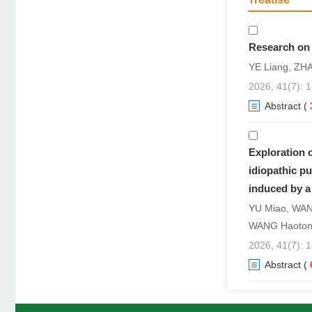
卓越行动：关
“岐黄杯”第
Research on 
YE Liang, ZH
第四期求真讲
2026, 41(7): 
第十四届全国
Abstract
(
卓越行动：关
Exploration 
idiopathic pu
induced by a
YU Miao, WANG
WANG Haotong
2026, 41(7): 
Abstract
(
Discussion o