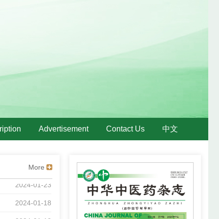
2026-07-07
2026-04-30
2025-11-13
2025-03-28
2024-10-30
2024-03-13
iption
Advertisement
Contact Us
中文
2024-01-31
2024-01-26
More
2024-01-23
2024-01-18
2024-01-18