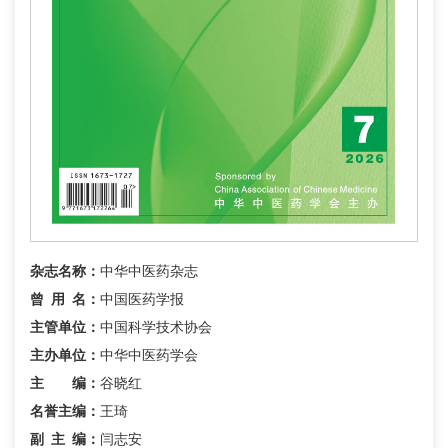
杂志名称：
中华中医药杂志
曾用名
：
中国医药学报
主管单位：
中国科学技术协会
主办单位：
中华中医药学会
主 编：
谷晓红
名誉主编：
王琦
副主编
：
闫志安