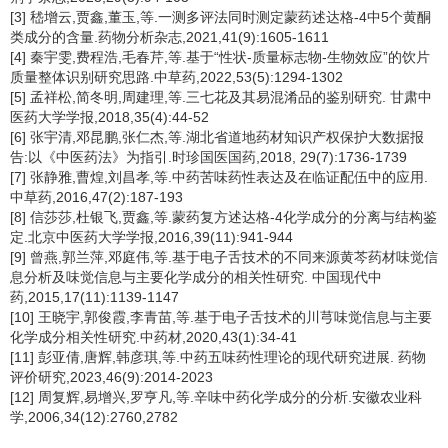
[3] 嵇增云,贾鑫,董玉,等.一测多评法同时测定蒙药述达格-4中5个黄酮
类成分的含量.药物分析杂志,2021,41(9):1605-1611
[4] 秦宇雯,费程浩,毛春芹,等.基于“性状-质量标志物-生物效应”的饮片
质量整体识别研究思路.中草药,2022,53(5):1294-1302
[5] 孟祥松,简冬明,周建理,等.三七花及其易混淆品的鉴别研究. 甘肃中
医药大学学报,2018,35(4):44-52
[6] 张宇清,邓昆鹏,张仁杰,等.湖北省道地药材知识产权保护大数据报
告:以《中医药法》为指引.时珍国医国药,2018, 29(7):1736-1739
[7] 张静雅,曹煌,刘昌孝,等.中药苦味药性表达及在临证配伍中的应用.
中草药,2016,47(2):187-193
[8] 信莎莎,杜银飞,贾鑫,等.蒙药复方述达格-4化学成分的分离与结构鉴
定.北京中医药大学学报,2016,39(11):941-944
[9] 曾燕,郭兰萍,邓庭伟,等.基于电子舌技术的不同来源黄芩药材味觉信
息分析及味觉信息与主要化学成分的相关性研究. 中国现代中
药,2015,17(11):1139-1147
[10] 王晓宇,郭俊霞,李青苗,等.基于电子舌技术的川芎味觉信息与主要
化学成分相关性研究.中药材,2020,43(1):34-41
[11] 彭亚倩,唐辉,韩彦琪,等.中药五味药性理论的现代研究进展. 药物
评价研究,2023,46(9):2014-2023
[12] 周复辉,易增兴,罗亨凡,等.辛味中药化学成分的分析.安徽农业科
学,2006,34(12):2760,2782