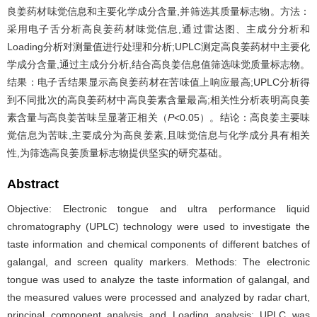
良姜药材味觉信息和主要化学成分含量,并筛选其质量标志物。方法：
采用电子舌分析高良姜药材味觉信息,通过雷达图、主成分分析和
Loading分析对测量值进行处理和分析;UPLC测定高良姜药材中主要化
学成分含量,通过主成分分析,结合高良姜信息值筛选味觉质量标志物。
结果：电子舌结果显示高良姜药材在苦味值上响应最高;UPLC分析得
到不同批次的高良姜药材中高良姜素含量最高;相关性分析表明高良姜
素含量与高良姜苦味呈显著正相关（
P
<0.05）。结论：高良姜主要味
觉信息为苦味,主要成分为高良姜素,且味觉信息与化学成分具有相关
性,为筛选高良姜质量标志物提供坚实的研究基础。
Abstract
Objective: Electronic tongue and ultra performance liquid
chromatography (UPLC) technology were used to investigate the
taste information and chemical components of different batches of
galangal, and screen quality markers. Methods: The electronic
tongue was used to analyze the taste information of galangal, and
the measured values were processed and analyzed by radar chart,
principal component analysis and Loading analysis; UPLC was