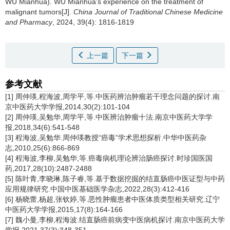
WU Mianhua).
WU Mianhua’s experience on the treatment of
malignant tumors[J].
China Journal of Traditional Chinese Medicine
and Pharmacy
, 2024, 39(4): 1816-1819
上一篇
下一篇
参考文献
[1] 周仲瑛,程海波,周学平,等.中医药辨治肿瘤若干理念问题的探讨.南
京中医药大学学报,2014,30(2):101-104
[2] 周仲瑛,吴勉华,周学平,等.中医辨治肿瘤十法.南京中医药大学学
报,2018,34(6):541-548
[3] 程海波,吴勉华.周仲瑛教授“癌毒”学术思想探析.中华中医药杂
志,2010,25(6):866-869
[4] 程海波,李柳,吴勉华,等.癌毒病机理论辨治肠癌探讨.时珍国医国
药,2017,28(10):2487-2488
[5] 陈叶青,李晓琳,陈子睿,等.基于数据挖掘的结直肠癌中医证型与中药
应用规律研究.中国中医基础医学杂志,2022,28(3):412-416
[6] 杨晓蕾,杨超,张钦婷,等.恶性肿瘤患者中医体质类型相关研究.辽宁
中医药大学学报,2015,17(8):164-166
[7] 魏小曼,李柳,程海波.结直肠癌前病变中医病机探讨.南京中医药大学