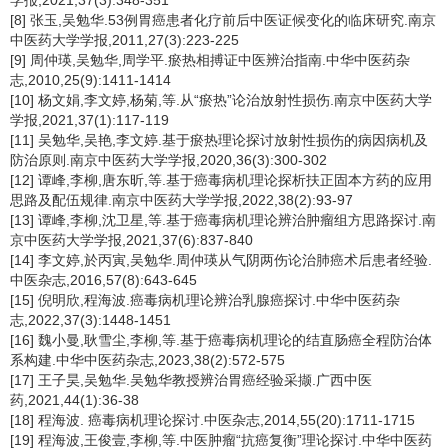
学报,2021,37(3):348-351
[8] 张玉,吴勉华.53例胃癌患者化疗前后中医证候变化的临床研究.南京
中医药大学学报,2011,27(3):223-225
[9] 周仲瑛,吴勉华,周学平.瘀热相搏证中医辨治指南.中华中医药杂
志,2010,25(9):1411-1414
[10] 杨文娟,李文婷,杨菊,等.从“瘀热”论治放射性损伤.南京中医药大学
学报,2021,37(1):117-119
[11] 吴勉华,吴艳,李文婷.基于瘀热理论探讨放射性损伤的病因病机及
防治原则.南京中医药大学学报,2020,36(3):300-302
[12] 谭峰,李柳,唐东昕,等.基于癌毒病机理论探析扶正固本方药的应用
思路及配伍规律.南京中医药大学学报,2022,38(2):93-97
[13] 谭峰,李柳,沈卫星,等.基于癌毒病机理论辨治肿瘤组方思路探讨.南
京中医药大学学报,2021,37(6):837-840
[14] 李文婷,於丙寅,吴勉华.周仲瑛从气阴两伤论治肺癌术后患者经验.
中医杂志,2016,57(8):643-645
[15] 倪明欣,程海波.癌毒病机理论辨治乳腺癌探讨.中华中医药杂
志,2022,37(3):1448-1451
[16] 魏小曼,耿雪尘,李柳,等.基于癌毒病机理论的结直肠癌全程防治体
系构建.中华中医药杂志,2023,38(2):572-575
[17] 王子昊,吴勉华.吴勉华教授辨治胃癌经验采撷.广西中医
药,2021,44(1):36-38
[18] 程海波. 癌毒病机理论探讨.中医杂志,2014,55(20):1711-1715
[19] 程海波,王俊壹,李柳,等.中医肿瘤“抗癌复衡”理论探讨.中华中医药