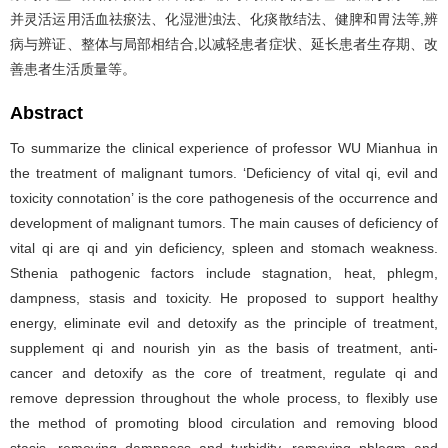
并灵活运用活血祛瘀法、化湿泄浊法、化痰散结法、健脾和胃法等,辨
病与辨证、整体与局部相结合,以减轻患者症状、延长患者生存期、改
善患者生活质量等。
Abstract
To summarize the clinical experience of professor WU Mianhua in
the treatment of malignant tumors. ‘Deficiency of vital qi, evil and
toxicity connotation’ is the core pathogenesis of the occurrence and
development of malignant tumors. The main causes of deficiency of
vital qi are qi and yin deficiency, spleen and stomach weakness.
Sthenia pathogenic factors include stagnation, heat, phlegm,
dampness, stasis and toxicity. He proposed to support healthy
energy, eliminate evil and detoxify as the principle of treatment,
supplement qi and nourish yin as the basis of treatment, anti-
cancer and detoxify as the core of treatment, regulate qi and
remove depression throughout the whole process, to flexibly use
the method of promoting blood circulation and removing blood