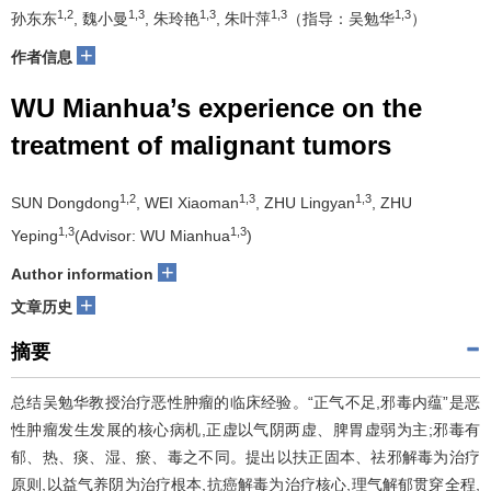
1,2
1,3
1,3
1,3
1,3
孙东东
, 魏小曼
, 朱玲艳
, 朱叶萍
（指导：吴勉华
）
+
作者信息
WU Mianhua’s experience on the
treatment of malignant tumors
1,2
1,3
1,3
SUN Dongdong
, WEI Xiaoman
, ZHU Lingyan
, ZHU
1,3
1,3
Yeping
(Advisor: WU Mianhua
)
+
Author information
+
文章历史
摘要
总结吴勉华教授治疗恶性肿瘤的临床经验。“正气不足,邪毒内蕴”是恶
性肿瘤发生发展的核心病机,正虚以气阴两虚、脾胃虚弱为主;邪毒有
郁、热、痰、湿、瘀、毒之不同。提出以扶正固本、祛邪解毒为治疗
原则,以益气养阴为治疗根本,抗癌解毒为治疗核心,理气解郁贯穿全程,