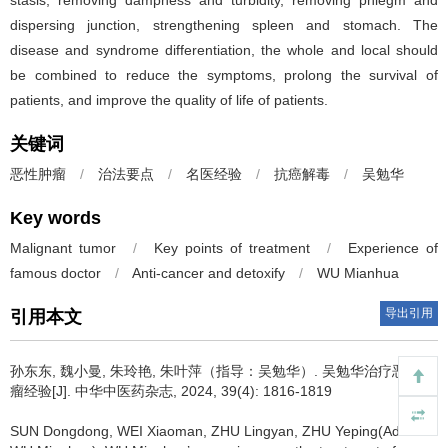
stasis, removing dampness and turbidity, removing phlegm and
dispersing junction, strengthening spleen and stomach. The
disease and syndrome differentiation, the whole and local should
be combined to reduce the symptoms, prolong the survival of
patients, and improve the quality of life of patients.
关键词
恶性肿瘤
/
治法要点
/
名医经验
/
抗癌解毒
/
吴勉华
Key words
Malignant tumor
/
Key points of treatment
/
Experience of
famous doctor
/
Anti-cancer and detoxify
/
WU Mianhua
导出引用
引用本文
孙东东, 魏小曼, 朱玲艳, 朱叶萍（指导：吴勉华）.
吴勉华治疗恶性肿
瘤经验[J]. 中华中医药杂志, 2024, 39(4): 1816-1819
SUN Dongdong, WEI Xiaoman, ZHU Lingyan, ZHU Yeping(Advisor: