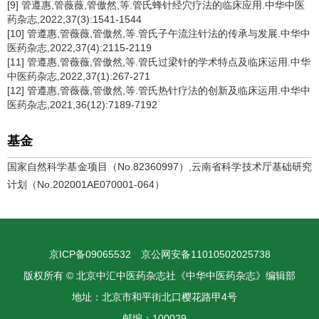
[9] 管遵惠,管薇薇,管傲然,等.管氏蜂针经穴疗法的临床应用.中华中医
药杂志,2022,37(3):1541-1544
[10] 管遵惠,管薇薇,管傲然,等.管氏子午流注针法的传承与发展.中华中
医药杂志,2022,37(4):2115-2119
[11] 管遵惠,管薇薇,管傲然,等.管氏过梁针的学术特点及临床运用.中华
中医药杂志,2022,37(1):267-271
[12] 管遵惠,管薇薇,管傲然,等.管氏热针疗法的创新及临床运用.中华中
医药杂志,2021,36(12):7189-7192
基金
国家自然科学基金项目（No.82360997）,云南省科学技术厅基础研究
计划（No.202001AE070001-064）
京ICP备09065532
京公网安备11010502025738
版权所有 © 北京中汇中医药杂志社《中华中医药杂志》编辑部
地址：北京市和平街北口樱花路甲4号
邮编：100029