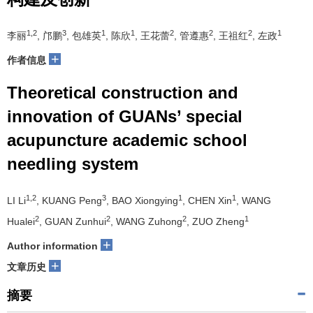
1,2
3
1
1
2
2
2
1
李丽
, 邝鹏
, 包雄英
, 陈欣
, 王花蕾
, 管遵惠
, 王祖红
, 左政
+
作者信息
Theoretical construction and
innovation of GUANs’ special
acupuncture academic school
needling system
1,2
3
1
1
LI Li
, KUANG Peng
, BAO Xiongying
, CHEN Xin
, WANG
2
2
2
1
Hualei
, GUAN Zunhui
, WANG Zuhong
, ZUO Zheng
+
Author information
+
文章历史
摘要