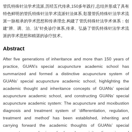
管氏特殊针法学术流派,历经五代传承,150多年践行,总结并形成了具有
特色鲜明的管氏特殊针法学术流派针法体系,彰显管氏特殊针法学术流
派一脉相承的学术思想和传承理念,构建了管氏特殊针法学术体系：创
建“辨、调、治、法”针灸诊疗体系,传承、弘扬了管氏特殊针法学术流
派的学术思想和精湛的诊疗技术。
Abstract
After five generations of inheritance and more than 150 years of
practice, GUAN’s special acupuncture academic school has
summarized and formed a distinctive acupuncture system of
GUANs’ special acupuncture academic school, highlighting the
academic thought and inheritance concepts of GUANs’ special
acupuncture academic school, and constructing GUANs’ special
acupuncture academic system: The acupuncture and moxibustion
diagnosis and treatment system of ‘differentiation, regulation,
treatment and method’ has been established, inheriting and
carrying forward the academic thoughts of GUANs’ special