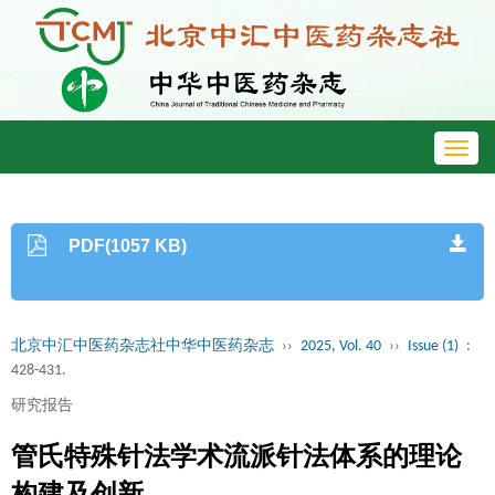
Toggl
navig
PDF(1057 KB)
北京中汇中医药杂志社中华中医药杂志
››
2025, Vol. 40
››
Issue (1)
:
428-431.
研究报告
管氏特殊针法学术流派针法体系的理论
构建及创新