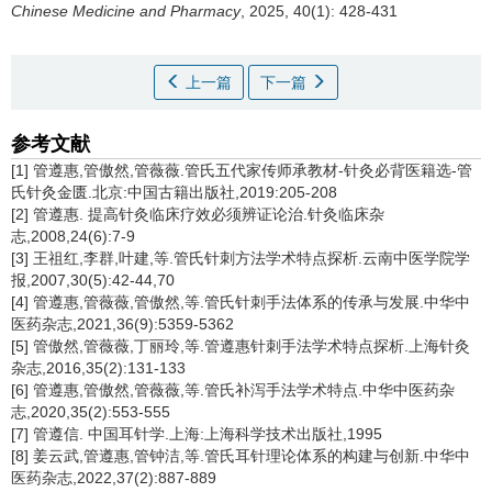
Chinese Medicine and Pharmacy
, 2025, 40(1): 428-431
上一篇
下一篇
参考文献
[1] 管遵惠,管傲然,管薇薇.管氏五代家传师承教材-针灸必背医籍选-管
氏针灸金匮.北京:中国古籍出版社,2019:205-208
[2] 管遵惠. 提高针灸临床疗效必须辨证论治.针灸临床杂
志,2008,24(6):7-9
[3] 王祖红,李群,叶建,等.管氏针刺方法学术特点探析.云南中医学院学
报,2007,30(5):42-44,70
[4] 管遵惠,管薇薇,管傲然,等.管氏针刺手法体系的传承与发展.中华中
医药杂志,2021,36(9):5359-5362
[5] 管傲然,管薇薇,丁丽玲,等.管遵惠针刺手法学术特点探析.上海针灸
杂志,2016,35(2):131-133
[6] 管遵惠,管傲然,管薇薇,等.管氏补泻手法学术特点.中华中医药杂
志,2020,35(2):553-555
[7] 管遵信. 中国耳针学.上海:上海科学技术出版社,1995
[8] 姜云武,管遵惠,管钟洁,等.管氏耳针理论体系的构建与创新.中华中
医药杂志,2022,37(2):887-889