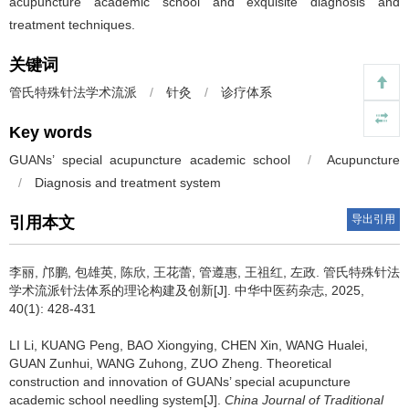
acupuncture academic school and exquisite diagnosis and
treatment techniques.
关键词
管氏特殊针法学术流派
/
针灸
/
诊疗体系
Key words
GUANs’ special acupuncture academic school
/
Acupuncture
/
Diagnosis and treatment system
导出引用
引用本文
李丽, 邝鹏, 包雄英, 陈欣, 王花蕾, 管遵惠, 王祖红, 左政.
管氏特殊针法
学术流派针法体系的理论构建及创新[J]. 中华中医药杂志, 2025,
40(1): 428-431
LI Li, KUANG Peng, BAO Xiongying, CHEN Xin, WANG Hualei,
GUAN Zunhui, WANG Zuhong, ZUO Zheng.
Theoretical
construction and innovation of GUANs’ special acupuncture
academic school needling system[J].
China Journal of Traditional